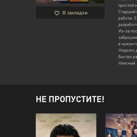
простой м
Старший и
В закладки
работы. Е
разработч
Из-за пос
заброшенн
в чужом г
Недолго д
быстро ра
Неясный. 
НЕ ПРОПУСТИТЕ!