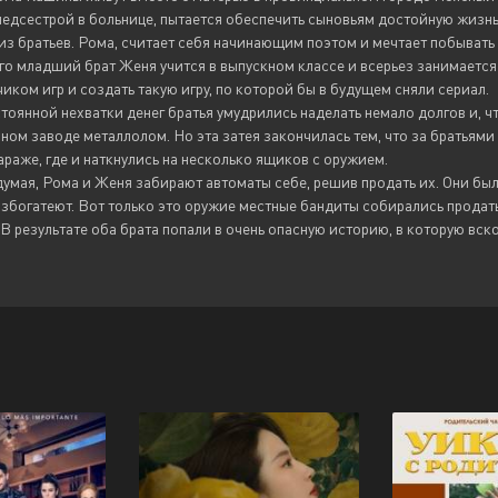
едсестрой в больнице, пытается обеспечить сыновьям достойную жизнь,
з братьев. Рома, считает себя начинающим поэтом и мечтает побывать в 
го младший брат Женя учится в выпускном классе и всерьез занимается
иком игр и создать такую игру, по которой бы в будущем сняли сериал.
тоянной нехватки денег братья умудрились наделать немало долгов и, ч
ом заводе металлолом. Но эта затея закончилась тем, что за братьями
араже, где и наткнулись на несколько ящиков с оружием.
умая, Рома и Женя забирают автоматы себе, решив продать их. Они были
збогатеют. Вот только это оружие местные бандиты собирались продать
В результате оба брата попали в очень опасную историю, в которую вск