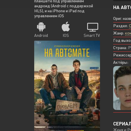
планшете под управлением
андроид (Android с поддержкой
НА АВТ
HLS), и на iPhone и iPad под
управлением iOS
Ориг. наз
Раздел:
Жанр:
ко
Android
IOS
Smart TV
Год выхо
Страна:
Р
Режиссер
Актёры:
СЕРИАЛ
Женя и Ро