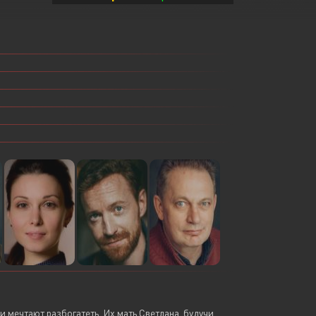
Или войти через
 мечтают разбогатеть. Их мать Светлана, будучи