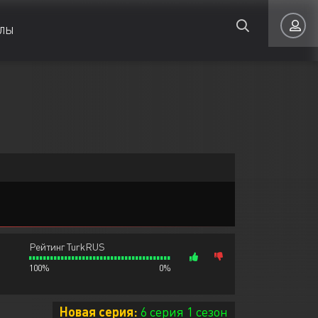
ЛЫ
Мелодрама
Мелодрама
Авторизация
Приключения
Приключения
Семейные
Семейные
Запомнить
Рейтинг TurkRUS
100%
0%
ВОЙТИ НА САЙТ
Регистрация
Восстановить пароль
Новая серия:
6 серия 1 сезон