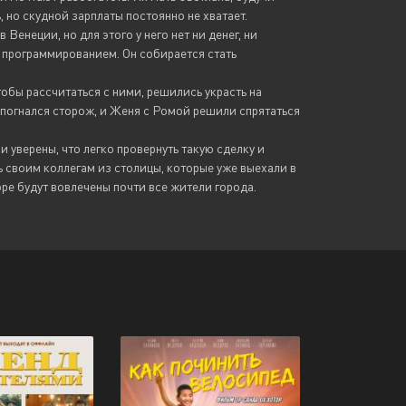
 но скудной зарплаты постоянно не хватает.
Венеции, но для этого у него нет ни денег, ни
 программированием. Он собирается стать
тобы рассчитаться с ними, решились украсть на
 погнался сторож, и Женя с Ромой решили спрятаться
 уверены, что легко провернуть такую сделку и
 своим коллегам из столицы, которые уже выехали в
оре будут вовлечены почти все жители города.