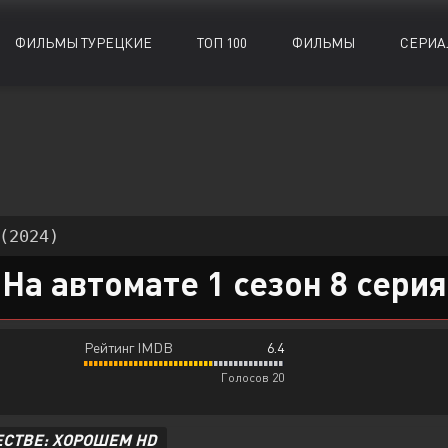
ФИЛЬМЫ ТУРЕЦКИЕ
ТОП 100
ФИЛЬМЫ
СЕРИА
Биографии
Биографии
Документальные
Документальные
Военные
Военные
Исторические
Исторические
Драмы
Драмы
Комедии
Комедии
(2024)
Детективы
Детективы
Криминал
Криминал
На автомате 1 сезон 8 серия
Рейтинг IMDB
6.4
Голосов 20
ЕСТВЕ: ХОРОШЕМ HD