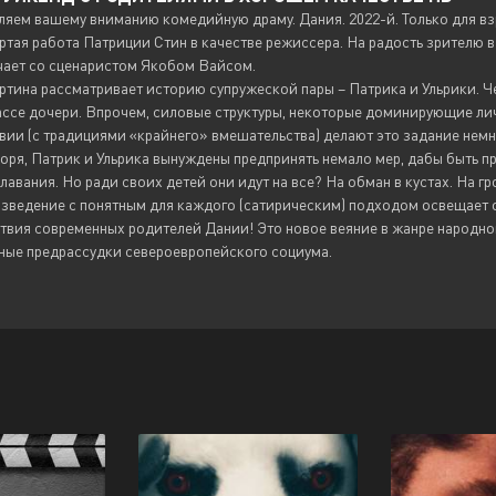
ляем вашему вниманию комедийную драму. Дания. 2022-й. Только для вз
ртая работа Патриции Стин в качестве режиссера. На радость зрителю в
чает со сценаристом Якобом Вайсом.
тина рассматривает историю супружеской пары – Патрика и Ульрики. Че
ссе дочери. Впрочем, силовые структуры, некоторые доминирующие личн
вии (с традициями «крайнего» вмешательства) делают это задание нем
оря, Патрик и Ульрика вынуждены предпринять немало мер, дабы быть п
лавания. Но ради своих детей они идут на все? На обман в кустах. На гр
зведение с понятным для каждого (сатирическим) подходом освещает
твия современных родителей Дании! Это новое веяние в жанре народно
ные предрассудки североевропейского социума.