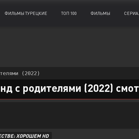
ФИЛЬМЫ ТУРЕЦКИЕ
ТОП 100
ФИЛЬМЫ
СЕРИА
Биографии
Биографии
Документальные
Документальные
Военные
Военные
Исторические
Исторические
Драмы
Драмы
Комедии
Комедии
телями (2022)
Детективы
Детективы
Криминал
Криминал
нд с родителями (2022) смо
ЕСТВЕ: ХОРОШЕМ HD