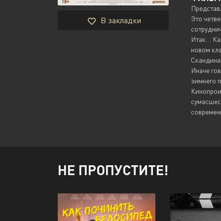
Представ
Это четве
В закладки
сотрудни
Итак… Кар
новом кла
Скандина
Иначе гов
зимнего п
Кинопрои
сумасшес
современ
НЕ ПРОПУСТИТЕ!