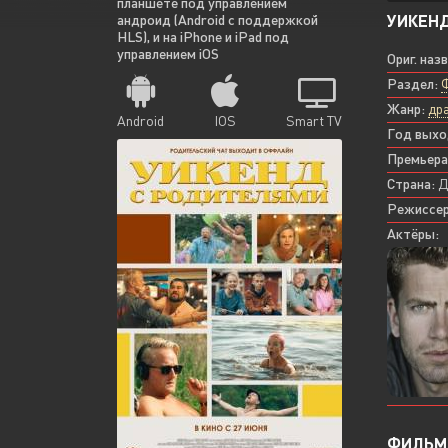
планшете под управлением
УИКЕНД
андроид (Android с поддержкой
HLS), и на iPhone и iPad под
управлением iOS
Ориг. наз
Раздел:
Жанр:
др
Android
IOS
Smart TV
Год выхо
Премьера
Страна:
Д
Режиссер
Актёры:
ФИЛЬМ 