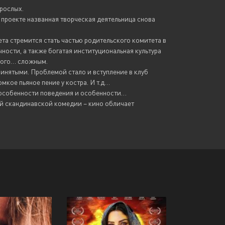
рослых.
 проекте названная творческая деятельница снова
та стремится стать частью родительского комитета в
ости, а также богатая институциональная культура
ного… сложным.
ринятыми. Проблемой стало и вступление в клуб
омкое пьяное пение у костра. И т.д…
 особенности поведения и особенности…
й скандинавской комедии – кино обличает