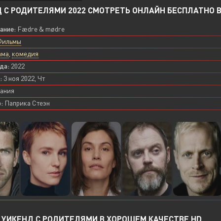
 С РОДИТЕЛЯМИ 2022 СМОТРЕТЬ ОНЛАЙН БЕСПЛАТНО В 
вание:
Fædre & mødre
Фильмы
ама
,
комедия
да:
2022
:
3 ноя 2022, Чт
ания
:
Паприка Стеэн
УИКЕНД С РОДИТЕЛЯМИ В ХОРОШЕМ КАЧЕСТВЕ HD