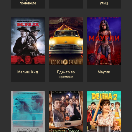
поневоле
улиц
Малыш Кид
Где-то во
Маугли
времени