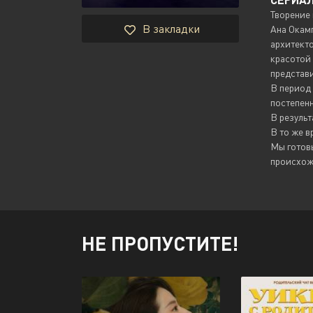
Творение 
В закладки
Ана Окамп
архитекто
красотой 
представ
В период 
постепен
В результ
В то же 
Мы готов
происхожд
НЕ ПРОПУСТИТЕ!