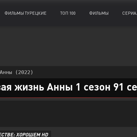
ФИЛЬМЫ ТУРЕЦКИЕ
ТОП 100
ФИЛЬМЫ
СЕРИА
Биографии
Биографии
Документальные
Документальные
Военные
Военные
Исторические
Исторические
Драмы
Драмы
Комедии
Комедии
Анны (2022)
Детективы
Детективы
Криминал
Криминал
ая жизнь Анны 1 сезон 91 с
ЕСТВЕ: ХОРОШЕМ HD