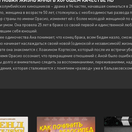
колумбийских киношников – драма в 94 частях, начавшая сниматься в 20
о, женщина в возрасте 50 лет, столкнулась с необходимостью развода по
р страны по имени Орасио, изменяет ей с более молодой женщиной по 
и умом. Она провела 25 лет в браке со своей первой и единственной л
ившим себя юношей.
ее одиночества Ана понимает, что конец брака, всем бедам назло, смож
но начинает наслаждаться своей новой (одинокой и независимой) жизн
ате она знакомится с Хоакином Кортесом, который после их встречи убе
время Орасио осознает, что прекращение отношений с Аной было ошибк
ы долго и внимательно следить за воспоминаниями, переживаниями, н
ения, которая сталкивается с понятием «развод» уже в бальзаковском