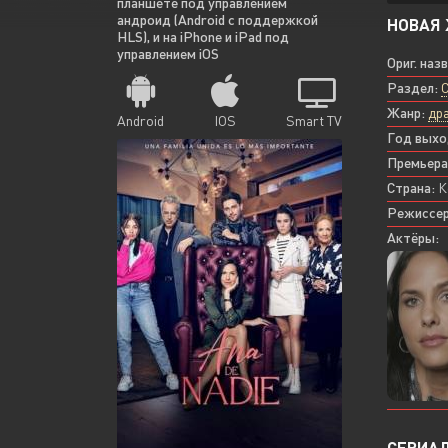
планшете под управлением
андроид (Android с поддержкой
НОВАЯ 
HLS), и на iPhone и iPad под
управлением iOS
Ориг. наз
Раздел:
Жанр:
др
Android
IOS
Smart TV
Год выхо
Премьера
Страна:
К
Режиссер
Актёры:
СЕРИАЛ