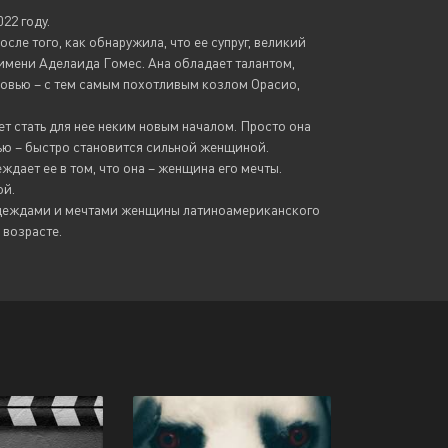
22 году.
сле того, как обнаружила, что ее супруг, великий
имени Аделаида Гомес. Ана обладает талантом,
юбовью – с тем самым похотливым козлом Орасио,
ет стать для нее неким новым началом. Просто она
ью – быстро становится сильной женщиной.
ждает ее в том, что она – женщина его мечты.
ой.
адеждами и мечтами женщины латиноамериканского
 возрасте.