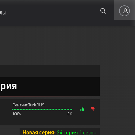
ЛЫ
Мелодрама
Мелодрама
Авторизация
Приключения
Приключения
Семейные
Семейные
ерия
Запомнить
Рейтинг TurkRUS
100%
0%
ВОЙТИ НА САЙТ
Регистрация
Восстановить пароль
Новая серия:
24 серия 1 сезон