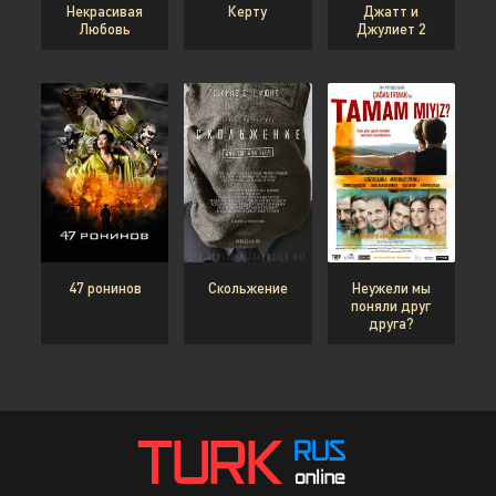
Некрасивая
Керту
Джатт и
Любовь
Джулиет 2
47 ронинов
Скольжение
Неужели мы
поняли друг
друга?