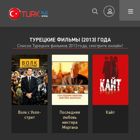
ТУРЕЦКИЕ ФИЛЬМЫ (2013) ГОДА
Авторизация
Список Турецких фильмов 2013 года, смотрите онлайн!
Запомнить
ВОЙТИ НА САЙТ
Волк с Уолл-
Последняя
Кайт
стрит
любовь
Регистрация
Восстановить пароль
мистера
Моргана
Или войти через