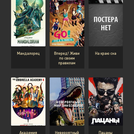
Мандалорец
Вперед! Живи
На краю сна
по своим
правилам
Академия
Невероятный
Пацаны