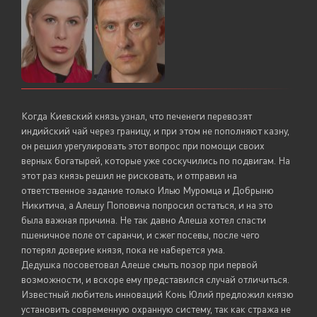
Когда Киевский князь узнал, что печенеги перевозят
индийский чай через границу, и при этом не пополняют казну,
он решил урегулировать этот вопрос при помощи своих
верных богатырей, которые уже соскучились по подвигам. На
этот раз князь решил не рисковать, и отправил на
ответственное задание только Илью Муромца и Добрыню
Никитича, а Алешу Поповича попросил остаться, и на это
была важная причина. Не так давно Алеша хотел спасти
пшеничное поле от саранчи, и сжег посевы, после чего
потерял доверие князя, пока не наберется ума.
Дедушка посоветовал Алеше смыть позор при первой
возможности, и вскоре ему представился случай отличиться.
Известный любитель инноваций Конь Юлий предложил князю
установить современную охранную систему, так как стража не