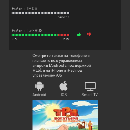
Рейтинг IMDB
Голосов
Рейтинг TurkRUS
80%
20%
Смотрите также на телефоне и
планшете под управлением
андроид (Android с поддержкой
HLS), и на iPhone и iPad под
управлением iOS
Android
IOS
Smart TV