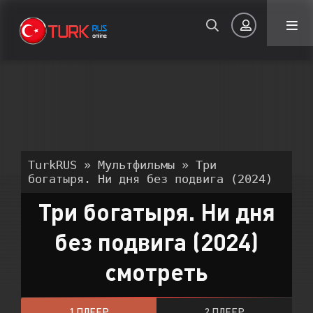
Авторизация
TurkRUS
»
Мультфильмы
» Три
богатыря. Ни дня без подвига (2024)
Три богатыря. Ни дня
Запомнить
без подвига (2024)
ВОЙТИ НА САЙТ
смотреть
Регистрация
Восстановить пароль
Или войти через
1 ПЛЕЕР
2 ПЛЕЕР