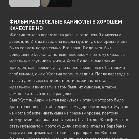
ФИЛЬМ РАЗВЕСЕЛЫЕ КАНИКУЛЫ В ХОРОШЕМ
КАЧЕСТВЕ HD
Жюстин тяжело переживала разрыв отношений с мужем и
развод, но 2 года назад она нашла мужчину, с которым готова
была создать новую семью. Его звали Людо, и он был
совершенно бесконфликтным человеком, поэтому оказался
идеальным спутником жизни. Хотя Людо не имел таких
доходов, как первый супруг, и плохо справлялся с бытовыми
проблемами, они с Жюстин хорошо ладили. После переезда в
старый дом в сельской местности их жизнь не стала
идеальной, и виноваты в этом были их сыновья, а также
ремонт, который не прекращался.
Сын Жустин, Анри, мечтал вернуться к отцу, у которого было
достаточно денег, чтобы дарить ему дорогие подарки. Жустин
не могла обеспечивать сына на прежнем уровне, поэтому
между ними возникали конфликты. Сын Людо, Жозеф, мечтал
стать музыкантом, поэтому днями громко играл на барабанах
и других инструментах, что сильно раздражало Жюстин.
Однажды Жюстин решила, что пришло время спасти семью, а