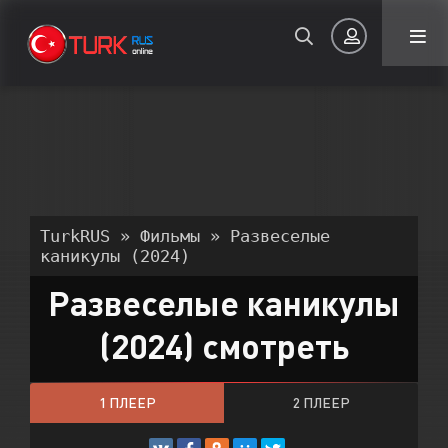
Авторизация
TurkRUS
»
Фильмы
» Развеселые
каникулы (2024)
Развеселые каникулы
Запомнить
(2024) смотреть
ВОЙТИ НА САЙТ
Регистрация
Восстановить пароль
1 ПЛЕЕР
2 ПЛЕЕР
Или войти через