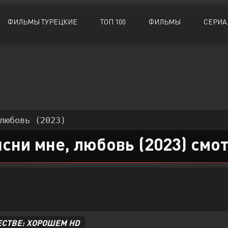
ФИЛЬМЫ ТУРЕЦКИЕ
ТОП 100
ФИЛЬМЫ
СЕРИА
Биографии
Биографии
Документальные
Документальные
Военные
Военные
Исторические
Исторические
Драмы
Драмы
Комедии
Комедии
любовь (2023)
Детективы
Детективы
Криминал
Криминал
сни мне, любовь (2023) смо
ЕСТВЕ: ХОРОШЕМ HD