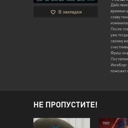
Действие 
времени ш
В закладки
славу ген
изменила
После спе
уже тогда
своему во
счастлив
Фриш оказ
Постепенн
Ингеборг 
поможет е
НЕ ПРОПУСТИТЕ!