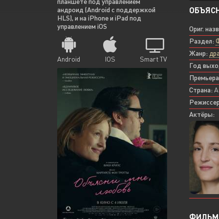
планшете под управлением
ОБЪЯСН
андроид (Android с поддержкой
HLS), и на iPhone и iPad под
управлением iOS
Ориг. наз
Раздел:
Жанр:
др
Android
IOS
Smart TV
Год выхо
Премьера
Страна:
А
Режиссер
Актёры:
ФИЛЬМ 