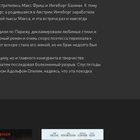
встретились Макс Фриш и Ингеборг Бахман. К тому
г, а родившаяся в Австрии Ингеборг заработала
й пьесы Макса, и эта встреча раз и навсегда
одили по Парижу, декламировали любимые стихи и
урный роман и очень скоро поэтесса переехала к
 вскоре стала его женой, но их брак недолго был
ну, но и главного конкурента в творчестве.
затем последовал болезненный разрыв. Спустя годы
ом Адольфом Опелем, надеясь, что эта поездка