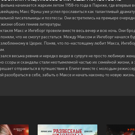
фильма начинается жарким летом 1958-го года в Париже, где впервые 
вейцарец Макс Фриш уже успел прославиться как талантливый драматур
иальной писательницы и поэтессы. Они встретились на премьере очередно
 жизни обоих гениев литературы.
ктакля Макс и Ингеборг провели вместе весь вечер и всю ночь. Они бр
 поняли, что не смогут расстаться. Между Максом и Ингеборг начался б
злюбленному в Цюрих. Поняв, что по-настоящему любит Макса, Ингеборг
ым.
ался весьма ревнив и нередко видел в супруге не просто любимую женщи
о ссоры и скандалы стали неотъемлемой частью их семейной жизни, а 
решает отправиться в путешествие в Египет вместе с молодым режиссер
й разобраться в себе, забыть о Максе и начать наконец-то новую жизнь.