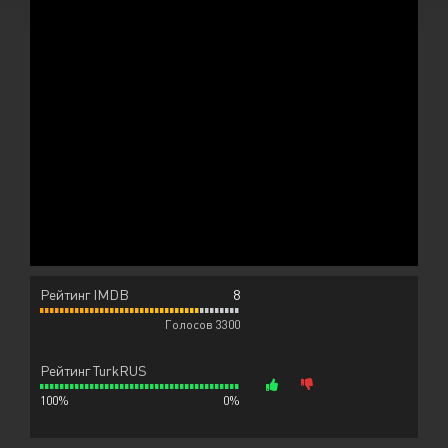
Рейтинг IMDB
8
Голосов 3300
Рейтинг TurkRUS
100%
0%