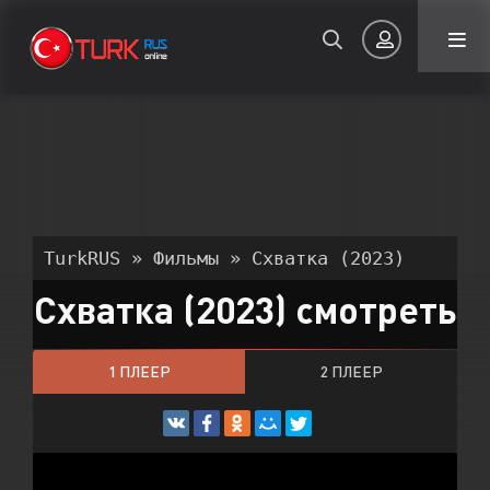
Авторизация
TurkRUS
»
Фильмы
» Схватка (2023)
Схватка (2023) смотреть
Запомнить
1 ПЛЕЕР
2 ПЛЕЕР
ВОЙТИ НА САЙТ
Регистрация
Восстановить пароль
Или войти через