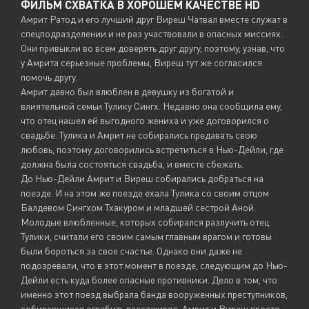
ФИЛЬМ СХВАТКА В ХОРОШЕМ КАЧЕСТВЕ HD
Амрит Ратод и его лучший друг Виреш Чатвал вместе служат в
спецподразделении и не раз участвовали в опасных миссиях.
Они привыкли во всем доверять друг другу, поэтому, узнав, что
у Амрита серьезные проблемы, Виреш тут же согласился
помочь другу.
Амрит давно был влюблен в девушку из богатой и
влиятельной семьи Тулику Сингх. Недавно она сообщила ему,
что отец нашел ей выгодного жениха и уже договорился о
свадьбе. Тулика и Амрит не собирались предавать свою
любовь, поэтому договорились встретиться в Нью-Дейли, где
должна была состояться свадьба, и вместе сбежать.
До Нью-Дейли Амрит и Виреш собирались добраться на
поезде. И на этом же поезде ехала Тулика со своим отцом
Балдевом Сингхом Тхакуром и младшей сестрой Аной.
Молодые влюбленные, которых собирался разлучить отец
Тулики, считали его своим самым главным врагом и готовы
были бороться за свое счастье. Однако они даже не
подозревали, что в этот момент в поезде, следующим до Нью-
Дейли есть куда более опасные противники. Дело в том, что
именно этот поезд выбрала банда вооруженных преступников,
собиравшихся ограбить пассажиров. Амрит и Виреш просто