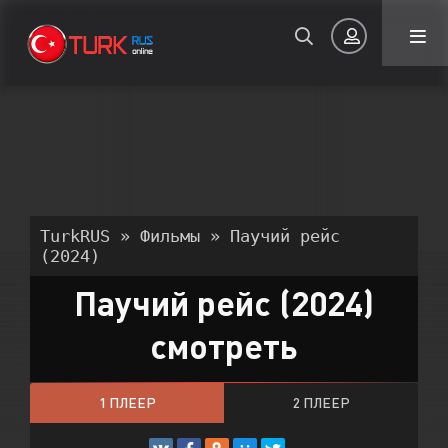
Авторизация
TurkRUS
»
Фильмы
» Паучий рейс
(2024)
Паучий рейс (2024)
Запомнить
смотреть
ВОЙТИ НА САЙТ
Регистрация
Восстановить пароль
1 ПЛЕЕР
2 ПЛЕЕР
Или войти через