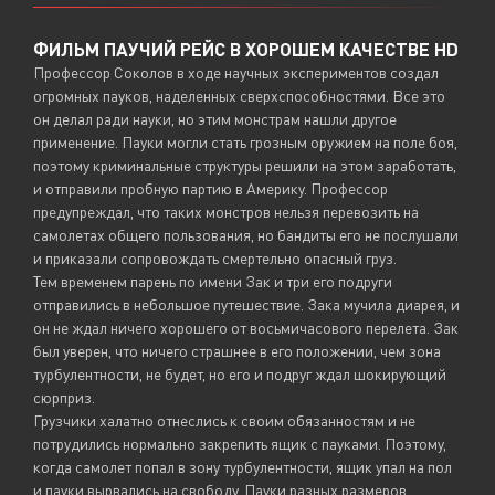
ФИЛЬМ ПАУЧИЙ РЕЙС В ХОРОШЕМ КАЧЕСТВЕ HD
Профессор Соколов в ходе научных экспериментов создал
огромных пауков, наделенных сверхспособностями. Все это
он делал ради науки, но этим монстрам нашли другое
применение. Пауки могли стать грозным оружием на поле боя,
поэтому криминальные структуры решили на этом заработать,
и отправили пробную партию в Америку. Профессор
предупреждал, что таких монстров нельзя перевозить на
самолетах общего пользования, но бандиты его не послушали
и приказали сопровождать смертельно опасный груз.
Тем временем парень по имени Зак и три его подруги
отправились в небольшое путешествие. Зака мучила диарея, и
он не ждал ничего хорошего от восьмичасового перелета. Зак
был уверен, что ничего страшнее в его положении, чем зона
турбулентности, не будет, но его и подруг ждал шокирующий
сюрприз.
Грузчики халатно отнеслись к своим обязанностям и не
потрудились нормально закрепить ящик с пауками. Поэтому,
когда самолет попал в зону турбулентности, ящик упал на пол
и пауки вырвались на свободу. Пауки разных размеров