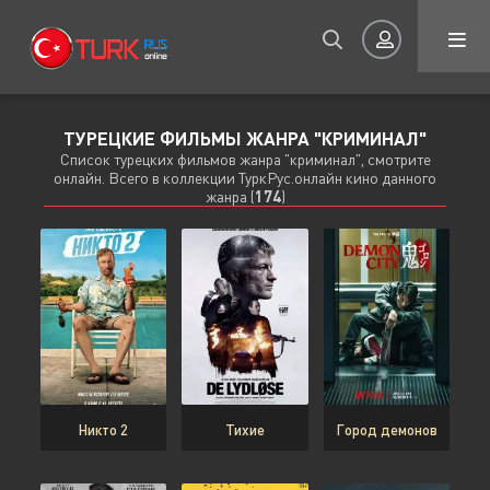
ТУРЕЦКИЕ ФИЛЬМЫ ЖАНРА "КРИМИНАЛ"
Авторизация
Список турецких фильмов жанра "криминал", смотрите
онлайн. Всего в коллекции ТуркРус.онлайн кино данного
жанра (
174
)
Запомнить
ВОЙТИ НА САЙТ
Регистрация
Восстановить пароль
Никто 2
Тихие
Город демонов
Или войти через