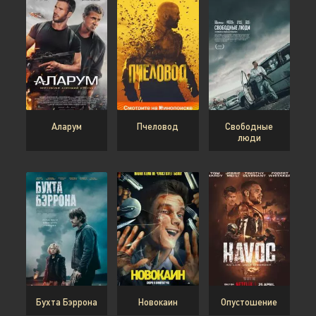
Аларум
Пчеловод
Свободные
люди
Бухта Бэррона
Новокаин
Опустошение