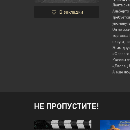
Лента сня
Альберто 
В закладки
Требуется
упомянутый
Он не ожи
торговца 
округа, 
Этим двум
«Ферраго
Каковы от
«Дворец 
А еще люд
НЕ ПРОПУСТИТЕ!