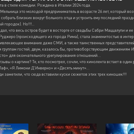
та в стиле комедии. Рождена в Италии 2024 года.
Мельница это молодой предприниматель в возрасте 26 лет, который во
 собрать близких вокруг больного отца и устроить ему последний празд
 городок). Но!!!...
дал, что весь остров будет в восторге от свадьбы Сабри Маццалупи и е
Руджеро (происходящего из города Рима), стала знаменитостью в инте
привлекающее внимание даже СМИ, а также таинственных представител
 группам гостей, двум, казалось бы, противоборствующим движениям И
сто» для окончательного урегулирования отношений…
зывы о картине? Те, кто посмотрел, сочли, что кинолента встает в оди
Лаф», «Я Лимони Д'Инверно» и «Десять минут»…
и заметили, что сюда вставили куски сюжетов этих трех киношек!!!