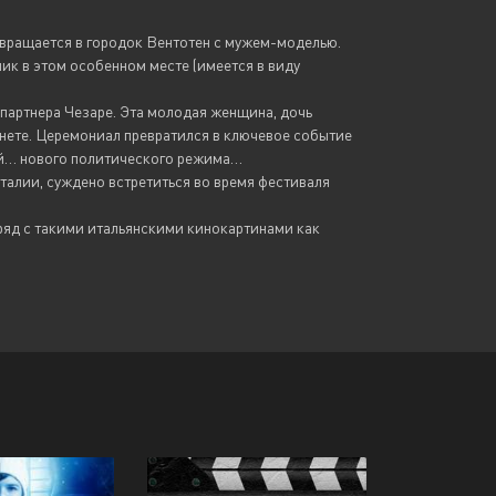
звращается в городок Вентотен с мужем-моделью.
ник в этом особенном месте (имеется в виду
е партнера Чезаре. Эта молодая женщина, дочь
рнете. Церемониал превратился в ключевое событие
ей… нового политического режима…
талии, суждено встретиться во время фестиваля
н ряд с такими итальянскими кинокартинами как