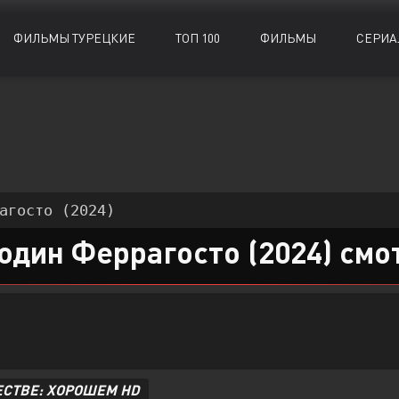
ФИЛЬМЫ ТУРЕЦКИЕ
ТОП 100
ФИЛЬМЫ
СЕРИА
Биографии
Биографии
Документальные
Документальные
Военные
Военные
Исторические
Исторические
Драмы
Драмы
Комедии
Комедии
агосто (2024)
Детективы
Детективы
Криминал
Криминал
один Феррагосто (2024) смо
ЕСТВЕ: ХОРОШЕМ HD