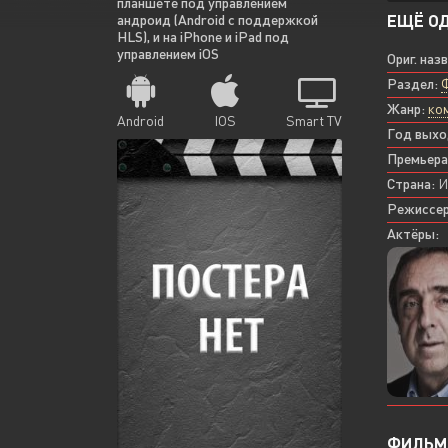
планшете под управлением
ЕЩЁ ОД
андроид (Android с поддержкой
HLS), и на iPhone и iPad под
управлением iOS
Ориг. наз
Раздел:
Жанр:
ко
Android
IOS
Smart TV
Год выхо
Премьера
Страна:
И
Режиссер
Актёры:
ФИЛЬМ 