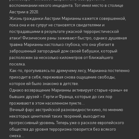
воспоминании некого инцидента. Тот имел место в столице
Австрии в 2020.
Жизнь гражданки Австрии Марианны кажется совершенной,
пока она и ее супруг не становятся свидетелями и
пострадавшими в результате ужасной террористической
атаки! Физические раны заживают быстро, однако душевная
травма Марианны настолько глубока, что она убегает в
заброшенный загородный дом своей бабушки, который
расположен за несколько километров от ближайшего
поселка.
Как-то, прогуливаясь по дремучему лесу, Марианна постепенно
приходит в себя, переживая снова ощущение свободы,
которое ей было знакомо в детстве.
Однако возвращение Марианны активирует старые «раны» ее
бывших друзей – Герти и Франца, которые до сих пор
проживают в этом населенном пункте…
Вечный фарс австрийской разновидности кино, по мнению
некоторых ценителей таких творений, выходит на
прогрессивный уровень. Теперь уже о расколе европейского
общества до уровня терроризма говорится без всякого
смеха…