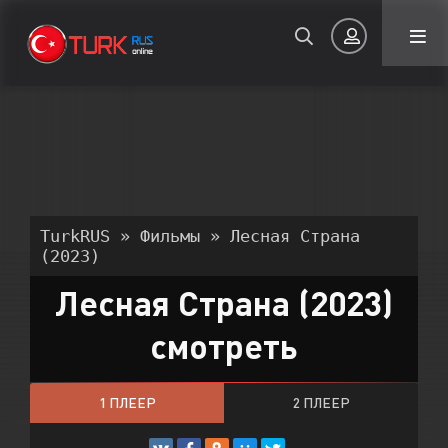
Авторизация
TurkRUS
»
Фильмы
» Лесная Страна
(2023)
Лесная Страна (2023)
Запомнить
смотреть
ВОЙТИ НА САЙТ
Регистрация
Восстановить пароль
1 ПЛЕЕР
2 ПЛЕЕР
Или войти через