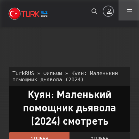
Авторизация
TurkRUS
»
Фильмы
» Куян: Маленький
помощник дьявола (2024)
Куян: Маленький
Запомнить
помощник дьявола
ВОЙТИ НА САЙТ
(2024) смотреть
Регистрация
Восстановить пароль
Или войти через
1 ПЛЕЕР
2 ПЛЕЕР