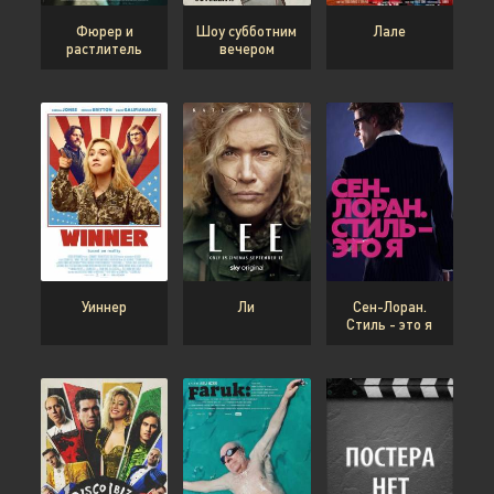
Фюрер и
Шоу субботним
Лале
растлитель
вечером
Уиннер
Ли
Сен-Лоран.
Стиль - это я