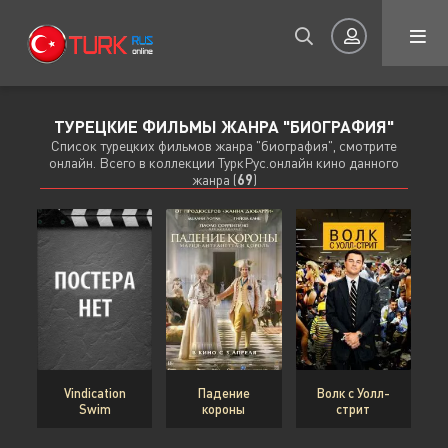
ТУРЕЦКИЕ ФИЛЬМЫ ЖАНРА "БИОГРАФИЯ"
Авторизация
Список турецких фильмов жанра "биография", смотрите
онлайн. Всего в коллекции ТуркРус.онлайн кино данного
жанра (
69
)
Запомнить
ВОЙТИ НА САЙТ
Регистрация
Восстановить пароль
Vindication
Падение
Волк с Уолл-
Swim
короны
стрит
Или войти через