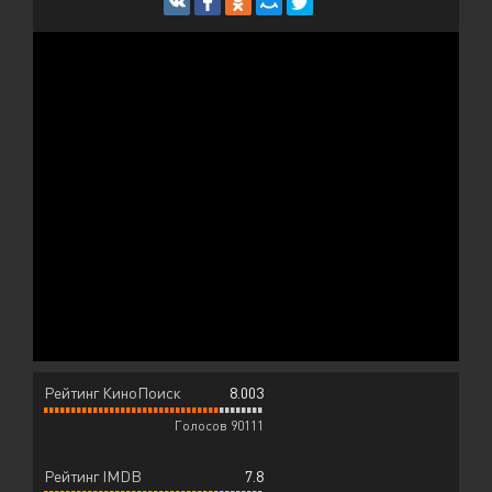
Рейтинг КиноПоиск
8.003
Голосов 90111
Рейтинг IMDB
7.8