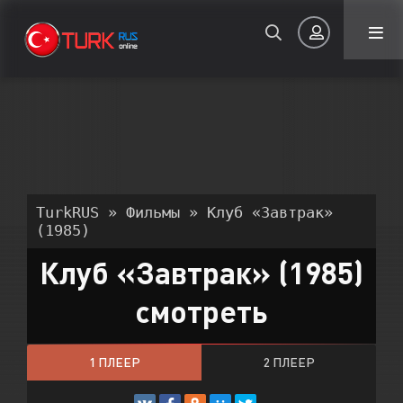
Авторизация
TurkRUS
»
Фильмы
» Клуб «Завтрак»
(1985)
Клуб «Завтрак» (1985)
Запомнить
смотреть
ВОЙТИ НА САЙТ
Регистрация
Восстановить пароль
1 ПЛЕЕР
2 ПЛЕЕР
Или войти через