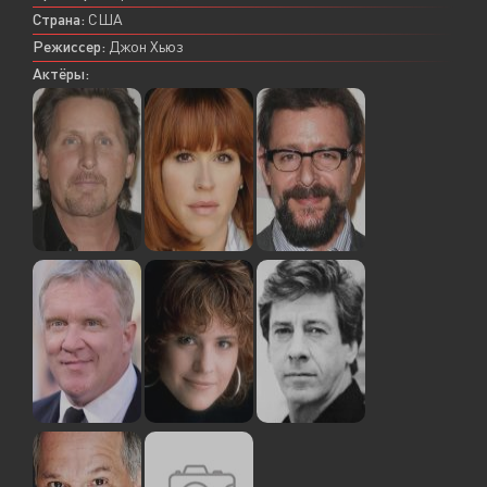
Страна:
США
Режиссер:
Джон Хьюз
Актёры: