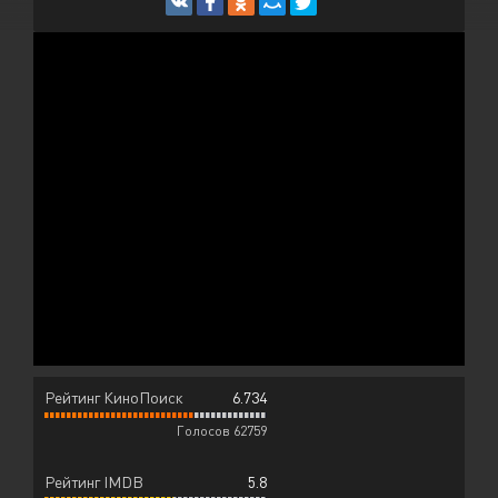
Рейтинг КиноПоиск
6.734
Голосов 62759
Рейтинг IMDB
5.8