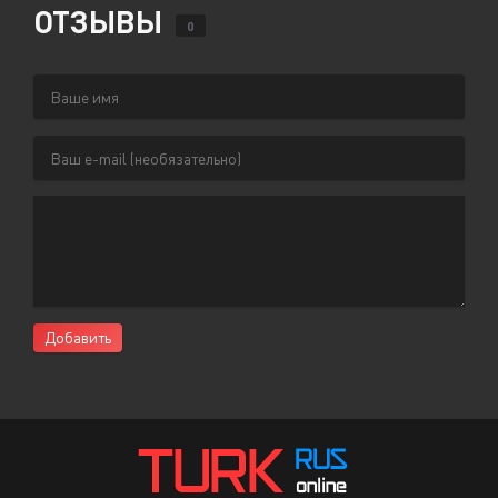
ОТЗЫВЫ
0
Добавить