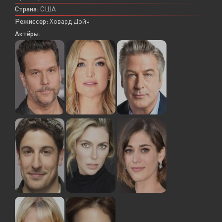
Страна:
США
Режиссер:
Ховард Дойч
Актёры: