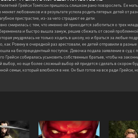
илетней Грейси Томпсон пришлось слишком рано повзрослеть. Ее мать 
 меняет любовников и в результате успела родить пятерых детей от ра
агубное пристрастие, из-за чего страдают ее дети.
вно смирилась с тем, что именно ей приходится заботиться о трех млад
беременела и быстро вышла замуж, решив сбежать от своей проблемной с
оторая умудрялась не только ходить в школу, но и браться за любые под
о, как Ровену в очередной раз арестовали, ее детей отправили в разные
ошла на беспрецедентный поступок. Девочка подала заявление в суд с 
го Грейси собиралась усыновить собственных братьев, чтобы на законн
й выбор, но еще более сложный выбор ей придется сделать в скором бу
ной семьи, который влюбился в нее. Он был готов на все ради Грейси, но