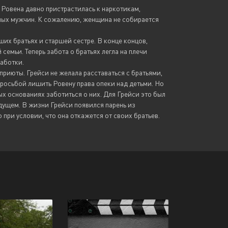
Ровена давно пристрастилась к наркотикам,
зных мужчин. К сожалению, женщина не собирается
ших братьях и старшей сестре. В конце концов,
емьи. Теперь забота о братьях легла на плечи
работки.
 приюты. Грейси не желала расставаться с братьями,
просьбой лишить Ровену права опеки над детьми. Но
ых основаниях заботиться о них. Для Грейси это был
дущем. В жизни Грейси появился парень из
 при условии, что она откажется от своих братьев.