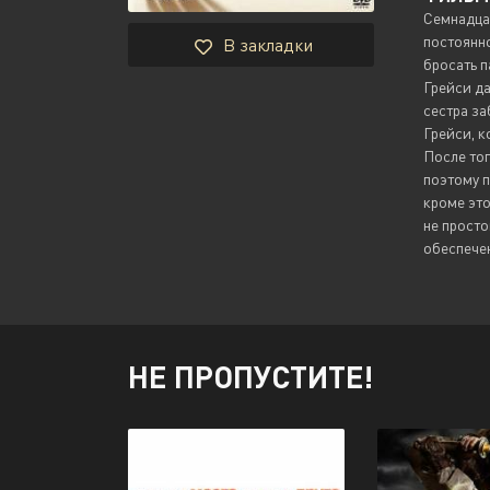
Семнадцат
постоянно
В закладки
бросать п
Грейси да
сестра за
Грейси, к
После тог
поэтому п
кроме это
не просто
обеспечен
НЕ ПРОПУСТИТЕ!