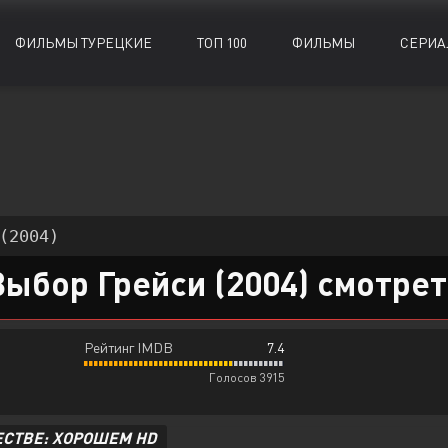
ФИЛЬМЫ ТУРЕЦКИЕ
ТОП 100
ФИЛЬМЫ
СЕРИА
Биографии
Биографии
Документальные
Документальные
Военные
Военные
Исторические
Исторические
Драмы
Драмы
Комедии
Комедии
(2004)
Детективы
Детективы
Криминал
Криминал
Выбор Грейси (2004) смотрет
Рейтинг IMDB
7.4
Голосов 3915
ЕСТВЕ: ХОРОШЕМ HD