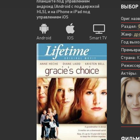
планшете под управлением
ВЫБОР 
андроид (Android с поддержкой
HLS), и на iPhone и iPad под
управлением iOS
Ориг. наз
Раздел:
Жанр:
др
Android
IOS
Smart TV
Год выхо
Премьера
Страна:
К
Режиссер
Актёры:
ФИЛЬМ 