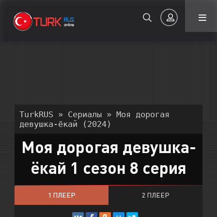
Авторизация
TurkRUS
»
Сериалы
» Моя дорогая
девушка-ёкай (2024)
Моя дорогая девушка-
Запомнить
ёкай 1 сезон 8 серия
ВОЙТИ НА САЙТ
Регистрация
Восстановить пароль
1 ПЛЕЕР
2 ПЛЕЕР
Или войти через