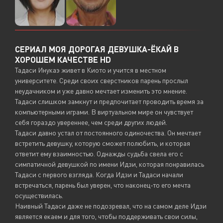
СЕРИАЛ МОЯ ДОРОГАЯ ДЕВУШКА-ЁКАЙ В
ХОРОШЕМ КАЧЕСТВЕ HD
Тадаси Инукаэ живет в Киото и учится в местном
университете. Среди своих сверстников парень прослыл
неудачником и уже давно мечтает изменить это мнение.
Тадаси слишком замкнут и предпочитает проводить время за
компьютерными играми. В виртуальном мире он чувствует
себя гораздо увереннее, чем среди других людей.
Тадаси давно устал от постоянного одиночества. Он мечтает
встретить девушку, которую сможет полюбить, и которая
ответит ему взаимностью. Однажды судьба свела его с
симпатичной девушкой по имени Идзи, которая понравилась
Тадаси с первого взгляда. Когда Идзи и Тадаси начали
встречаться, парень был уверен, что наконец-то его мечта
осуществилась.
Наивный Тадаси даже не подозревал, что на самом деле Идзи
является екаем и для того, чтобы поддерживать свои силы,