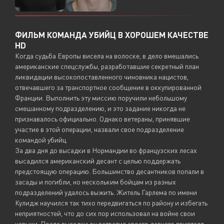
ФИЛЬМ КОМАНДА УБИЙЦ В ХОРОШЕМ КАЧЕСТВЕ
HD
Когда судьба Европы висела на волоске, в дело вмешались
американские спецслужбы, разработавшие секретный план
ликвидации высокопоставленного чиновника нацистов,
отвечавшего за транспортное сообщение в оккупированной
Франции. Выполнить эту миссию поручили небольшому
смешанному подразделению, и это задание никогда не
признавалось официально. Однако ветераны, принявшие
участие в этой операции, назвали свое подразделение
командой убийц.
За два дня до высадки в Нормандии во французских лесах
высадился американский десант с целью поддержать
предстоящую операцию. Большинство десантников попали в
засады и погибли, но нескольким бойцам из разных
подразделений удалось выжить. Житель Гарлема по имени
Кулидж научился так тихо передвигаться по району и избегать
неприятностей, что до сих пор использовал на войне свои
навыки. После высадки он встретил своего давнего приятеля