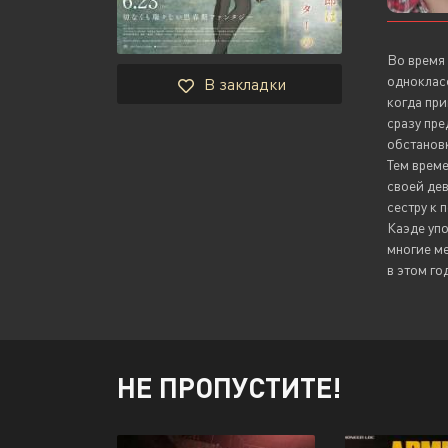
Во время 
однокласс
В закладки
когда при
сразу пре
обстановк
Тем време
своей дев
сестру к 
Каэде упо
многие ме
в этом го
НЕ ПРОПУСТИТЕ!