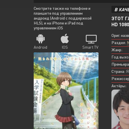
Смотрите также на телефоне и
В КАЧ
планшете под управлением
ЭТОТ Г
андроид (Android с поддержкой
HLS), и на iPhone и iPad под
HD 108
управлением iOS
Ориг. наз
Раздел:
Android
IOS
Smart TV
Жанр:
Год выхо
Премьера
Страна:
Я
Режиссер
Актёры: