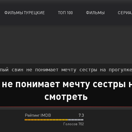
ФИЛЬМЫ ТУРЕЦКИЕ
ТОП 100
ФИЛЬМЫ
СЕРИА
Биографии
Биографии
Документальные
Документальные
Военные
Военные
Исторические
Исторические
Драмы
Драмы
Комедии
Комедии
пый свин не понимает мечту сестры на прогулке
Детективы
Детективы
Криминал
Криминал
 не понимает мечту сестры н
смотреть
Рейтинг IMDB
7.3
Голосов 702