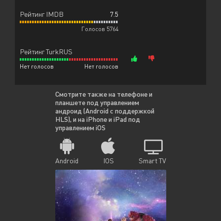
Рейтинг IMDB
7.5
Голосов 5764
Рейтинг TurkRUS
Нет голосов
Нет голосов
Смотрите также на телефоне и
планшете под управлением
андроид (Android с поддержкой
HLS), и на iPhone и iPad под
управлением iOS
Android
IOS
Smart TV