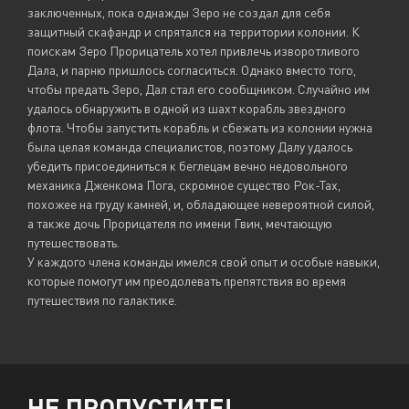
заключенных, пока однажды Зеро не создал для себя
защитный скафандр и спрятался на территории колонии. К
поискам Зеро Прорицатель хотел привлечь изворотливого
Дала, и парню пришлось согласиться. Однако вместо того,
чтобы предать Зеро, Дал стал его сообщником. Случайно им
удалось обнаружить в одной из шахт корабль звездного
флота. Чтобы запустить корабль и сбежать из колонии нужна
была целая команда специалистов, поэтому Далу удалось
убедить присоединиться к беглецам вечно недовольного
механика Дженкома Пога, скромное существо Рок-Тах,
похожее на груду камней, и, обладающее невероятной силой,
а также дочь Прорицателя по имени Гвин, мечтающую
путешествовать.
У каждого члена команды имелся свой опыт и особые навыки,
которые помогут им преодолевать препятствия во время
путешествия по галактике.
НЕ ПРОПУСТИТЕ!