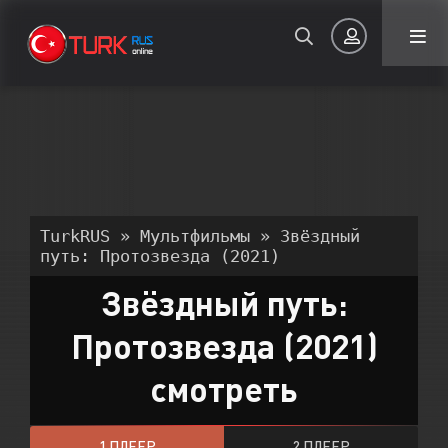
Авторизация
TurkRUS
»
Мультфильмы
» Звёздный
путь: Протозвезда (2021)
Звёздный путь:
Запомнить
Протозвезда (2021)
ВОЙТИ НА САЙТ
смотреть
Регистрация
Восстановить пароль
Или войти через
1 ПЛЕЕР
2 ПЛЕЕР