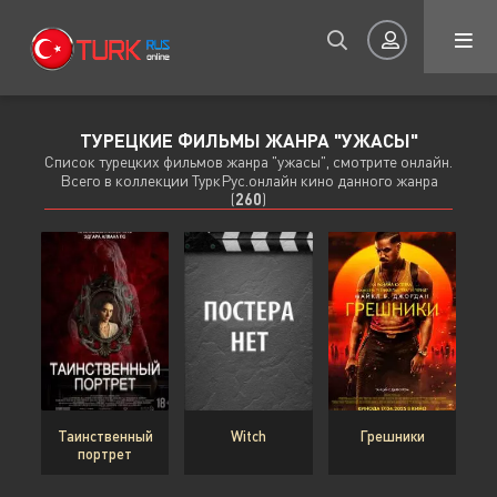
ТУРЕЦКИЕ ФИЛЬМЫ ЖАНРА "УЖАСЫ"
Авторизация
Список турецких фильмов жанра "ужасы", смотрите онлайн.
Всего в коллекции ТуркРус.онлайн кино данного жанра
(
260
)
Запомнить
ВОЙТИ НА САЙТ
Регистрация
Восстановить пароль
Таинственный
Witch
Грешники
портрет
Или войти через