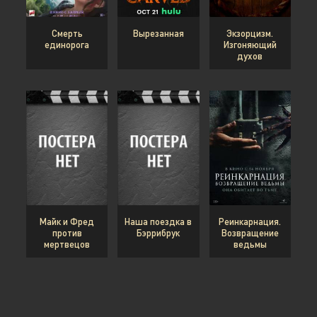
Смерть
Вырезанная
Экзорцизм.
единорога
Изгоняющий
духов
Майк и Фред
Наша поездка в
Реинкарнация.
против
Бэррибрук
Возвращение
мертвецов
ведьмы