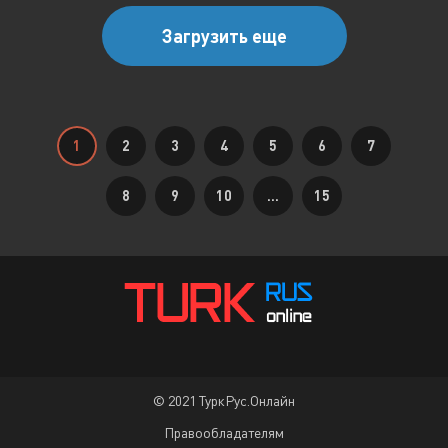
Загрузить еще
1
2
3
4
5
6
7
8
9
10
...
15
© 2021 ТуркРус.Онлайн
Правообладателям