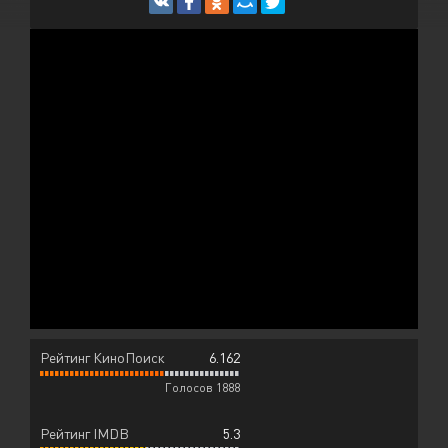
Рейтинг КиноПоиск
6.162
Голосов 1888
Рейтинг IMDB
5.3