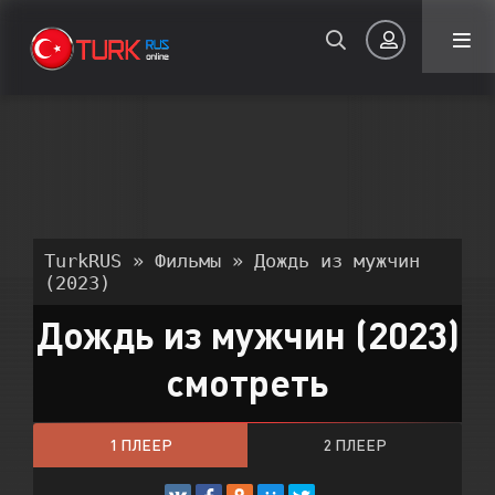
Авторизация
TurkRUS
»
Фильмы
» Дождь из мужчин
(2023)
Дождь из мужчин (2023)
Запомнить
смотреть
ВОЙТИ НА САЙТ
Регистрация
Восстановить пароль
1 ПЛЕЕР
2 ПЛЕЕР
Или войти через