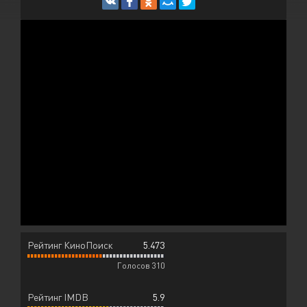
Рейтинг КиноПоиск
5.473
Голосов 310
Рейтинг IMDB
5.9