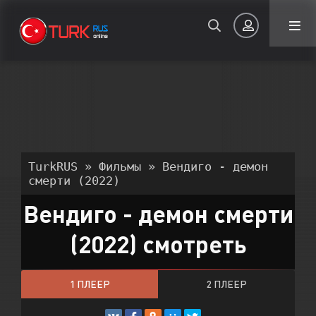
Авторизация
TurkRUS
»
Фильмы
» Вендиго - демон
смерти (2022)
Вендиго - демон смерти
Запомнить
(2022) смотреть
ВОЙТИ НА САЙТ
Регистрация
Восстановить пароль
1 ПЛЕЕР
2 ПЛЕЕР
Или войти через