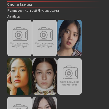
Страна:
Таиланд
Режиссер:
Конгдей Ятуранрасами
Актёры: