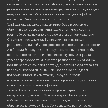
серьезно относится к своей работе и давно привык к самым
разным пациентам, но он даже не предполагал, что однажды к
нему за помощью обратится самая настоящая эльфийка,
попавшая в Японию из магического мира.
Эльфуда, оказавшись в нашем мире, была в восторге от
обилия и разнообразия пищи. Дело в том, что у себя на
родине Эльфуда привыкла к довольно скромному рациону.
Стройные и изящные эльфы предпочитали питаться
растительной пищей и совершенно не использовали пряности.
А в Японии Элдьфуде довелось узнать, что пища может быть
не только полезной, но и невероятно вкусной. Эльфийка
успела перепробовать множество разнообразных блюд, но
больше всего ее покорил фастфуд, а картошка фри стала для
нее самой излюбленной пищей. Вот только объедаясь
полюбившимися лакомствами, Эльфуда не могла
предположить, что из-за высококалорийных продуктов она
станет первой толстой эльфийкой.
Теперь Эльфуда просто не могла пройти через портал и
вернуться в родной мир. Эльфийке нужно было срочно
избавиться от лишних килограммов и для этого она
обратилась к Томоацу Наоэ. Согласившись взяться за ее