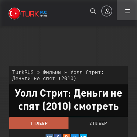
Авторизация
TurkRUS
»
Фильмы
» Уолл Стрит:
Деньги не спят (2010)
Уолл Стрит: Деньги не
Запомнить
спят (2010) смотреть
ВОЙТИ НА САЙТ
Регистрация
Восстановить пароль
1 ПЛЕЕР
2 ПЛЕЕР
Или войти через