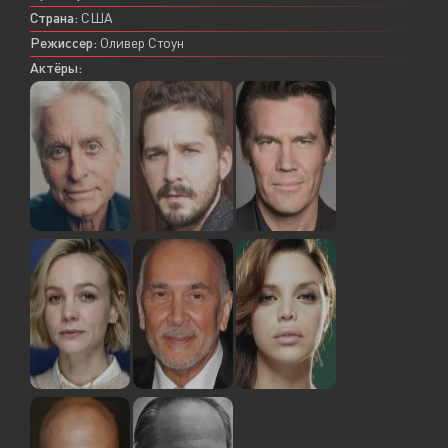
Страна:
США
Режиссер:
Оливер Стоун
Актёры: