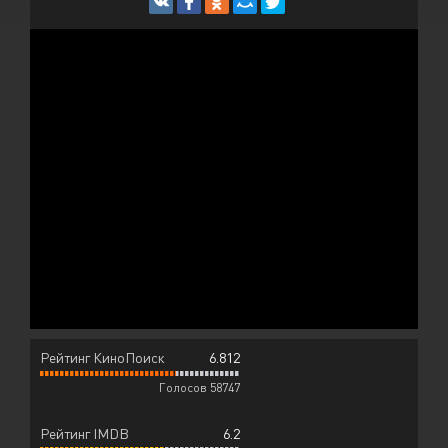
Рейтинг КиноПоиск
6.812
Голосов 58747
Рейтинг IMDB
6.2