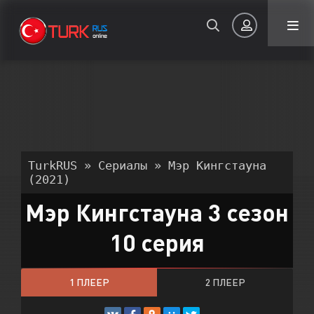
Авторизация
TurkRUS
»
Сериалы
» Мэр Кингстауна
(2021)
Мэр Кингстауна 3 сезон
Запомнить
10 серия
ВОЙТИ НА САЙТ
Регистрация
Восстановить пароль
1 ПЛЕЕР
2 ПЛЕЕР
Или войти через