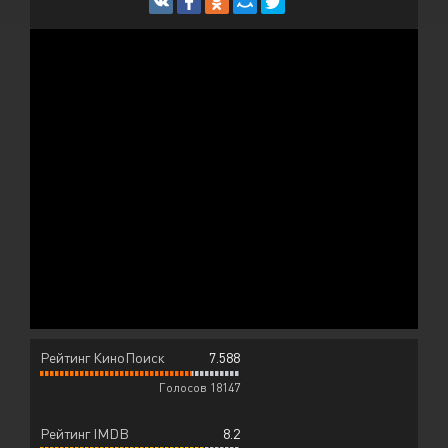
Рейтинг КиноПоиск
7.588
Голосов 18147
Рейтинг IMDB
8.2