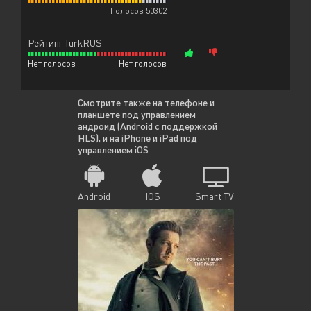
Голосов 50302
Рейтинг TurkRUS
Нет голосов
Нет голосов
Смотрите также на телефоне и
планшете под управлением
андроид (Android с поддержкой
HLS), и на iPhone и iPad под
управлением iOS
Android
IOS
Smart TV