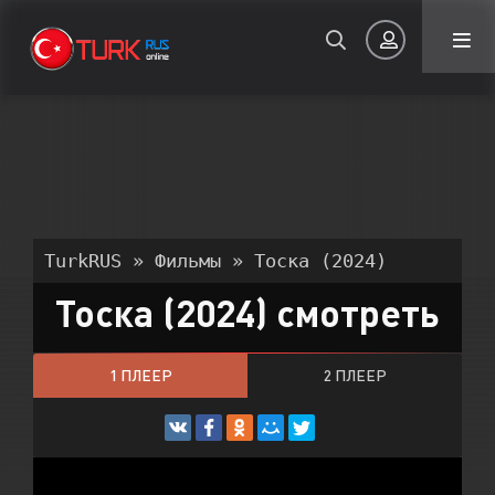
Авторизация
TurkRUS
»
Фильмы
» Тоска (2024)
Тоска (2024) смотреть
Запомнить
1 ПЛЕЕР
2 ПЛЕЕР
ВОЙТИ НА САЙТ
Регистрация
Восстановить пароль
Или войти через