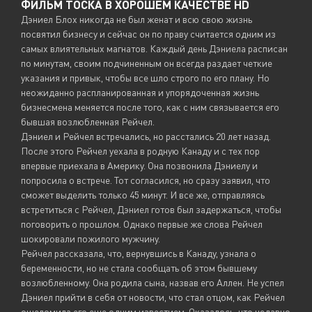
ФИЛЬМ ТОСКА В ХОРОШЕМ КАЧЕСТВЕ HD
Дэниел Блох никогда не был женат и всю свою жизнь
посвятил бизнесу и сейчас он по праву считается одним из
самых влиятельных магнатов. Каждый день Дэниела расписан
по минутам, своим подчиненным он всегда раздает четкие
указания и привык, чтобы все шло строго по его плану. Но
неожиданно распланированная и упорядоченная жизнь
бизнесмена меняется после того, как с ним связывается его
бывшая возлюбленная Рейчел.
Дэниел и Рейчел встречались, но расстались 20 лет назад.
После этого Рейчел уехала в родную Канаду и с тех пор
впервые приехала в Америку. Она позвонила Дэниелу и
попросила о встрече. Тот согласился, но сразу заявил, что
сможет выделить только 45 минут. И все же, отправляясь
встретиться с Рейчел, Дэниел готов был задержаться, чтобы
поговорить о прошлом. Однако первые же слова Рейчел
шокировали пожилого мужчину.
Рейчел рассказала, что, вернувшись в Канаду, узнала о
беременности, но не стала сообщать об этом бывшему
возлюбленному. Она родила сына, назвав его Аллен. Не успел
Дэниел прийти в себя от новости, что стал отцом, как Рейчел
ошеломила его еще одним известием. Оказалось, что недавно