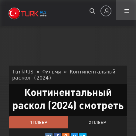
Авторизация
TurkRUS
»
Фильмы
» Континентальный
раскол (2024)
Континентальный
Запомнить
раскол (2024) смотреть
ВОЙТИ НА САЙТ
Регистрация
Восстановить пароль
1 ПЛЕЕР
2 ПЛЕЕР
Или войти через