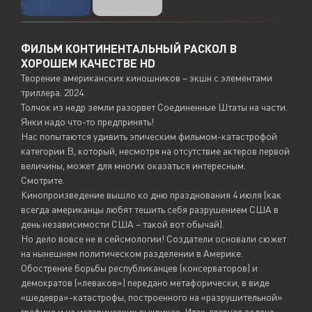
ФИЛЬМ КОНТИНЕНТАЛЬНЫЙ РАСКОЛ В
ХОРОШЕМ КАЧЕСТВЕ HD
Творение американских киношников – экшн с элементами
триллера. 2024.
Толчок из недр земли разорвет Соединенные Штаты на части.
Янки надо что-то предпринять!
Нас попытаются удивить эпическим фильмом-катастрофой
категории B, который, несмотря на отсутствие актеров первой
величины, может для многих оказаться интересным.
Смотрите.
Кинопроизведение вышло ко дню празднования 4 июля (как
всегда американцы любят тешить себя разрушением США в
день независимости США – такой вот обычай).
Но дело вовсе не в сейсмологии! Создатели основали сюжет
на нынешнем политическом разделении в Америке.
Обострение борьбы республиканцев (консерваторов) и
демократов («леваков») передано метафорически, в виде
«шедевра»-катастрофы, построенного на «разрушительной»
графике и на истерических выкриках. Итак, главная задача