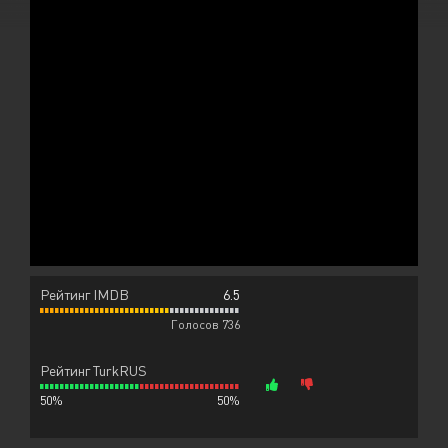
Рейтинг IMDB
6.5
Голосов 736
Рейтинг TurkRUS
50%
50%