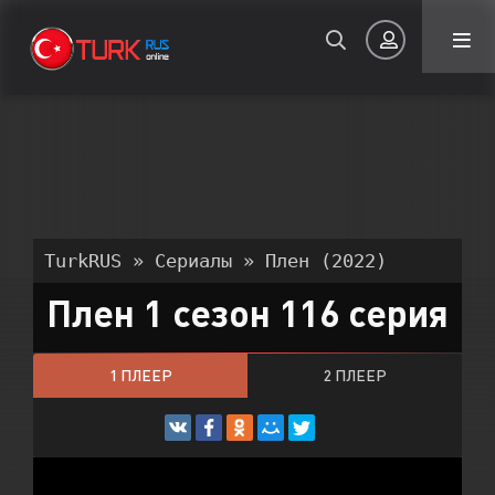
Авторизация
TurkRUS
»
Сериалы
» Плен (2022)
Плен 1 сезон 116 серия
Запомнить
1 ПЛЕЕР
2 ПЛЕЕР
ВОЙТИ НА САЙТ
Регистрация
Восстановить пароль
Или войти через