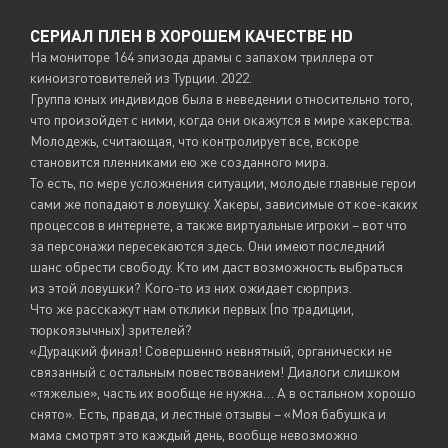
СЕРИАЛ ПЛЕН В ХОРОШЕМ КАЧЕСТВЕ HD
На мониторе 164 эпизода драмы с запахом триллера от
киноизготовителей из Турции. 2022.
Группа юных индивидов была в неведении относительно того,
что произойдет с ними, когда они окажутся в мире хакерства.
Молодежь, считающая, что контролирует все, вскоре
становится пленниками ею же созданного мира.
То есть, по мере усложнения ситуации, молодые главные герои
сами же попадают в ловушку. Хакеры, зависимые от кое-каких
процессов в интернете, а также виртуальные игроки – вот что
за персонажи пересекаются здесь. Они имеют последний
шанс обрести свободу. Кто им даст возможность выбраться
из этой ловушки? Кого-то из них ожидает сюрприз.
Что же расскажут нам отклики первых (по традиции,
тюркоязычных) зрителей?
«Дурацкий финал! Совершенно невнятный, органически не
связанный с остальным повествованием! Диалоги слишком
«тяжелые», часть их вообще не нужна… А в остальном хорошо
снято». Есть, правда, и лестные отзывы – «Моя бабушка и
мама смотрят это каждый день, вообще невозможно