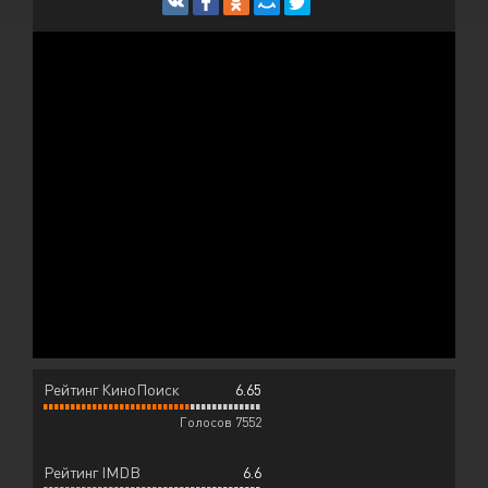
Рейтинг КиноПоиск
6.65
Голосов 7552
Рейтинг IMDB
6.6