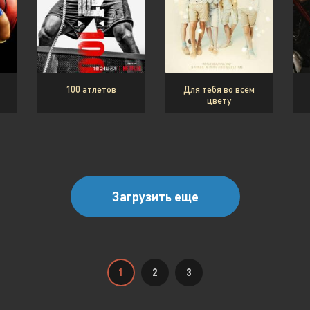
100 атлетов
Для тебя во всём
цвету
Загрузить еще
1
2
3