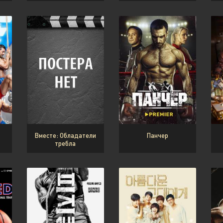
Вместе: Обладатели
Панчер
требла