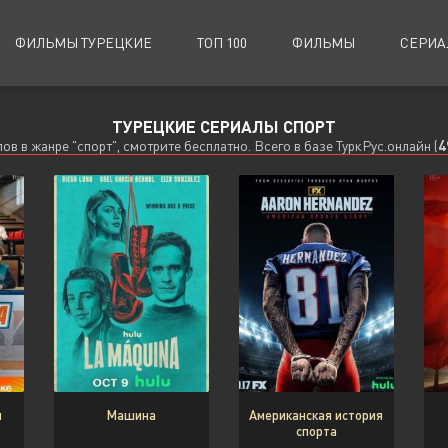
ФИЛЬМЫ ТУРЕЦКИЕ
ТОП 100
ФИЛЬМЫ
СЕРИА
ТУРЕЦКИЕ СЕРИАЛЫ СПОРТ
Биографии
Биографии
Документальные
Документальные
ов в жанре "спорт", смотрите бесплатно. Всего в базе ТуркРус.онлайн (
4
Военные
Военные
Исторические
Исторические
Драмы
Драмы
Комедии
Комедии
Детективы
Детективы
Криминал
Криминал
я
Машина
Американская история
спорта