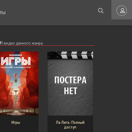
ЛЫ
Мелодрама
Мелодрама
9
) видео данного жанра.
Авторизация
Приключения
Приключения
Семейные
Семейные
Запомнить
ВОЙТИ НА САЙТ
Игры
Ла Лига: Полный
Регистрация
Восстановить пароль
доступ