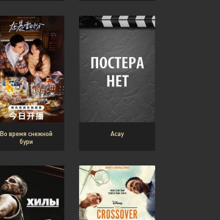
Или войти через
Во время снежной
Асау
бури