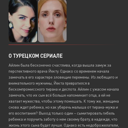
О ТУРЕЦКОМ СЕРИАЛЕ
Айлин была бесконечно счастлива, когда вышла замуж за
перспективного врача Йекту. Однако со временем начала
замечать в его характере зловещие перемены. Из любящего и
внимательного мужчины, Йекта превратился в
бескомпромиссного тирана и деспота. Айлин с ужасом начала
замечать, что их сын всё больше напоминает отца, а ей не
хватает мужества, чтобы этому помешать. К тому же, женщина
снова ждет ребенка, но как уберечь малыша от тирана-мужа и
его воспитания? Выход только один – сымитировать гибель
ребенка и поручить заботу о нем своему брату, в надежде, что
жизнь этого сына будет лучше. Однако есть недоброжелатели,