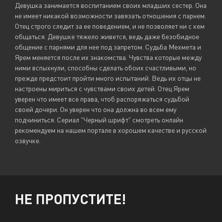
Девушка занимается воспитанием своих младших сестер. Она
не имеет никакой возможности завязать отношения с парнем.
Отец строго следит за ее поведением, и не позволяет ни с кем
общаться. Девушке тяжело живется, ведь даже безобидное
общение с парнями для нее под запретом. Судьба Мехмета и
Ярем меняется после их знакомства. Чувства которые между
ними вспыхнули, способны сделать обоих счастливыми, но
прежде предстоит пройти много испытаний. Ведь их отцы не
настроены мириться с чувствами своих детей. Отец Ярем
уверен что имеет все права, чтоб распоряжаться судьбой
своей дочери. Он уверен что она должна во всем ему
подчиниться. Сериал "Черный шрифт" смотреть онлайн
рекомендуем на нашем портале в хорошем качестве и русской
озвучке.
НЕ ПРОПУСТИТЕ!