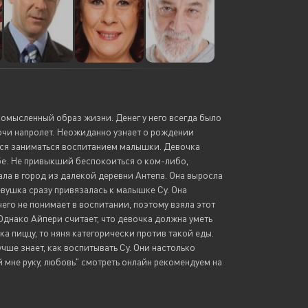
комысленный образ жизни. Денег у него всегда было
ночи напролет. Неожиданно узнает о рождении
тся заниматься воспитанием малышки. Девочка
ебе. Не привыкший беспокоиться о ком-либо,
а в город из далекой деревни Антепа. Она выросла
вушка сразу привязалась к малышке Су. Она
чего не понимает в воспитании, поэтому взяла этот
 Однако Айпери считает, что девочка должна уметь
ка пиццу, то няня категорически против такой еды.
чше знает, как воспитывать Су. Они настолько
й мне руку, любовь" смотреть онлайн рекомендуем на