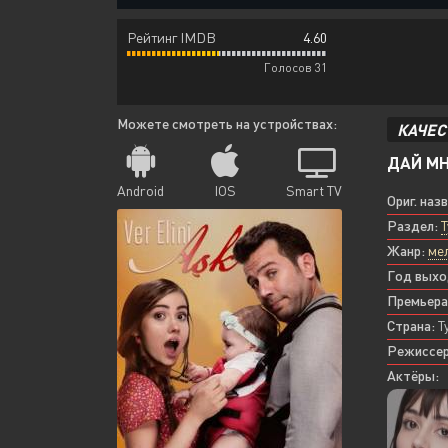
Рейтинг IMDB
4.60
Голосов 31
Можете смотреть на устройствах:
КАЧЕС
ДАЙ МН
Android
IOS
Smart TV
Ориг. наз
Раздел:
Т
Жанр:
ме
Год выхо
Премьера
Страна:
Т
Режиссер
Актёры: