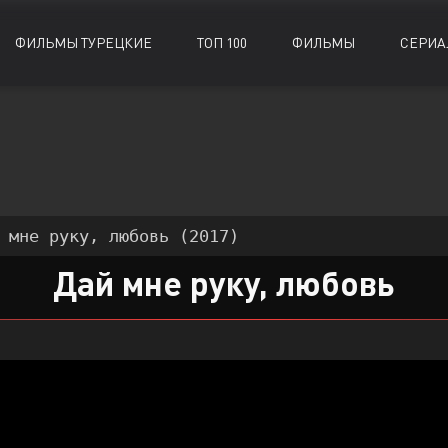
ФИЛЬМЫ ТУРЕЦКИЕ
ТОП 100
ФИЛЬМЫ
СЕРИА
Биографии
Биографии
Документальные
Документальные
Военные
Военные
Исторические
Исторические
Драмы
Драмы
Комедии
Комедии
 мне руку, любовь (2017)
Детективы
Детективы
Криминал
Криминал
Дай мне руку, любовь