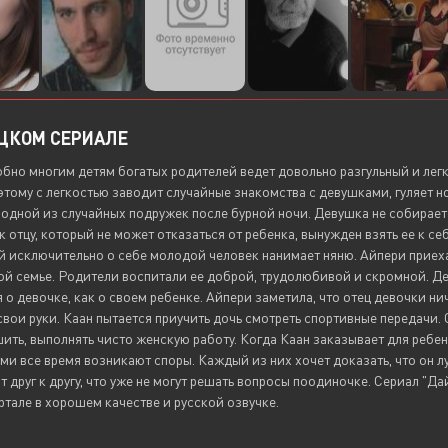
ЕЦКОМ СЕРИАЛЕ
бно многим детям богатых родителей ведет довольно разгульный и лег
этому с легкостью заводит случайные знакомства с девушками, гуляет 
у одной из случайных подружек после бурной ночи. Девушка не собирае
к отцу, который не может отказаться от ребенка, вынужден взять ее к с
исключительно о себе молодой человек нанимает няню. Айпери приехал
ой семье. Родители воспитали ее доброй, трудолюбивой и скромной. Де
 о девочке, как о своем ребенке. Айпери заметила, что отец девочки ни
свои руки. Каан пытается приучить дочь смотреть спортивные передачи.
шить, выполнять чисто женскую работу. Когда Каан заказывает для ребен
и все время возникают споры. Каждый из них хочет доказать, что он лу
 друг к другу, что уже не могут решать вопросы поодиночке. Сериал "Да
тале в хорошем качестве и русской озвучке.