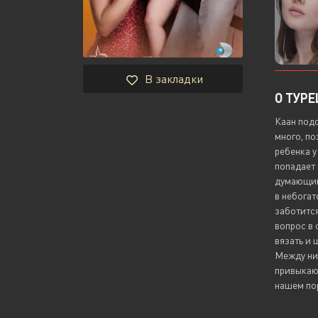
В закладки
О ТУР
Каан подо
много, по
ребенка 
попадает 
думающий 
в небогат
заботится
вопрос в 
вязать и 
Между ним
привыкают
нашем пор