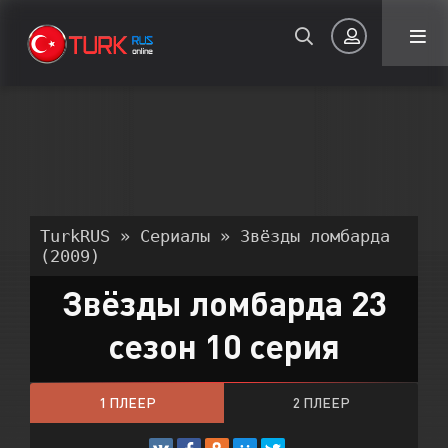
Авторизация
TurkRUS
»
Сериалы
» Звёзды ломбарда
(2009)
Звёзды ломбарда 23
Запомнить
сезон 10 серия
ВОЙТИ НА САЙТ
Регистрация
Восстановить пароль
1 ПЛЕЕР
2 ПЛЕЕР
Или войти через