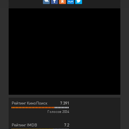
Рейтинг КиноПоиск
7.391
Голосов 2034
Рейтинг IMDB
7.2