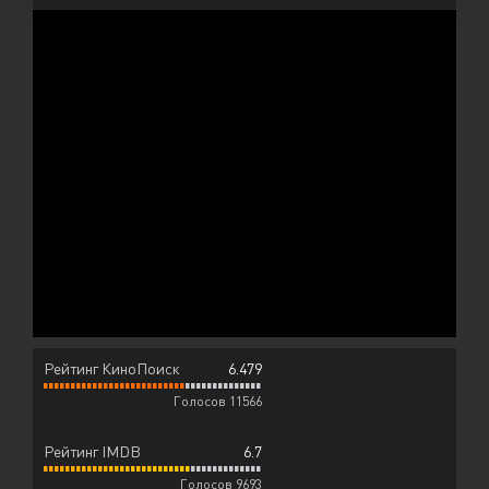
Рейтинг КиноПоиск
6.479
Голосов 11566
Рейтинг IMDB
6.7
Голосов 9693