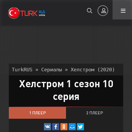
Авторизация
TurkRUS
»
Сериалы
» Хелстром (2020)
Хелстром 1 сезон 10
Запомнить
серия
ВОЙТИ НА САЙТ
1 ПЛЕЕР
2 ПЛЕЕР
Регистрация
Восстановить пароль
Или войти через