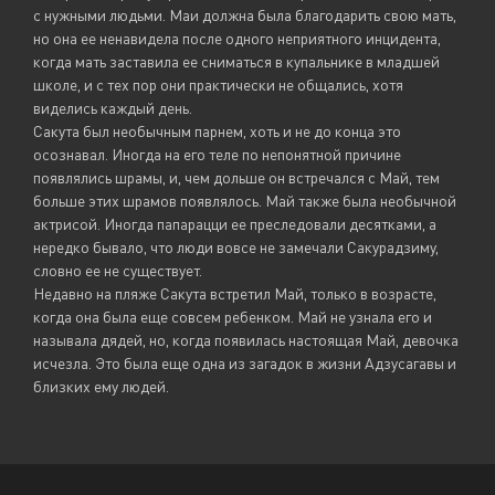
с нужными людьми. Маи должна была благодарить свою мать,
но она ее ненавидела после одного неприятного инцидента,
когда мать заставила ее сниматься в купальнике в младшей
школе, и с тех пор они практически не общались, хотя
виделись каждый день.
Сакута был необычным парнем, хоть и не до конца это
осознавал. Иногда на его теле по непонятной причине
появлялись шрамы, и, чем дольше он встречался с Май, тем
больше этих шрамов появлялось. Май также была необычной
актрисой. Иногда папарацци ее преследовали десятками, а
нередко бывало, что люди вовсе не замечали Сакурадзиму,
словно ее не существует.
Недавно на пляже Сакута встретил Май, только в возрасте,
когда она была еще совсем ребенком. Май не узнала его и
называла дядей, но, когда появилась настоящая Май, девочка
исчезла. Это была еще одна из загадок в жизни Адзусагавы и
близких ему людей.