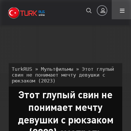
Авторизация
TurkRUS
»
Мультфильмы
» Этот глупый
свин не понимает мечту девушки с
рюкзаком (2023)
Запомнить
Этот глупый свин не
ВОЙТИ НА САЙТ
понимает мечту
Регистрация
Восстановить пароль
девушки с рюкзаком
Или войти через