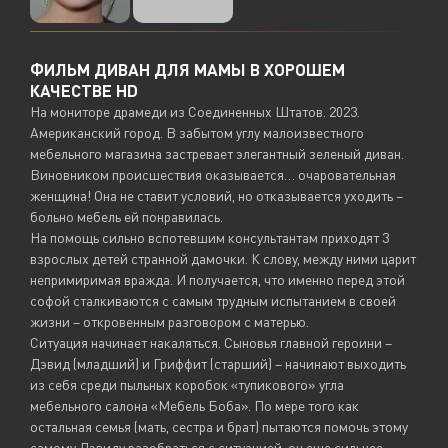
ФИЛЬМ ДИВАН ДЛЯ МАМЫ В ХОРОШЕМ
КАЧЕСТВЕ HD
На мониторе драмеди из Соединенных Штатов. 2023.
Американский город. В забытом углу малоизвестного
мебельного магазина застревает элегантный зеленый диван.
Виновником происшествия оказывается… очаровательная
женщина! Она не ставит условий, но отказывается уходить –
больно мебель ей понравилась.
На помощь сильно вспотевшим консультантам приходят 3
взрослых детей странной дамочки. К слову, между ними царит
непримиримая вражда. И получается, что именно перед этой
софой сталкиваются с самым трудным испытанием в своей
жизни – откровенным разговором с матерью.
Ситуация начинает накаляться. Сыновья главной героини –
Дэвид (младший) и Гриффит (старший) – начинают выходить
из себя среди пыльных коробок «тупикового» угла
мебельного салона «Мебель Боба». По мере того как
остальная семья (мать, сестра и брат) пытаются помочь этому
самому Дэвиду разобраться с ситуацией, он еще сильнее