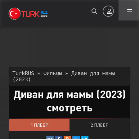
Авторизация
TurkRUS
»
Фильмы
» Диван для мамы
(2023)
Диван для мамы (2023)
Запомнить
смотреть
ВОЙТИ НА САЙТ
Регистрация
Восстановить пароль
1 ПЛЕЕР
2 ПЛЕЕР
Или войти через