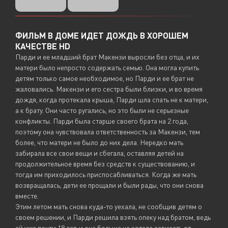
ФИЛЬМ В ДОМЕ ИДЕТ ДОЖДЬ В ХОРОШЕМ
КАЧЕСТВЕ HD
Парди и ее младший брат Макензи выросли без отца, и их
матери было непросто содержать семью. Она могла купить
детям только самое необходимое, но Парди и ее брат не
жаловались. Макензи и его сестра были близки, и во время
дождя, когда протекала крыша, Парди шла спать не к матери,
а к брату. Они часто ругались, но это были не серьезные
конфликты. Парди была старше своего брата на 2 года,
поэтому она чувствовала ответственность за Макензи, тем
более, что матери не было до них дела. Нередко мать
забирала все свои вещи и сбегала, оставляя детей на
продолжительное время без средств к существованию, и
тогда им приходилось приспосабливаться. Когда же мать
возвращалась, дети ее прощали и были рады, что они снова
вместе.
Этим летом мать снова куда-то уехала, не сообщив детям о
своем решении, и Парди решила взять опеку над братом, ведь
ей уже почти 18 лет, и она больше не хотела зависеть от