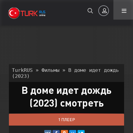
Авторизация
TurkRUS
»
Фильмы
» В доме идет дождь
(2023)
В доме идет дождь
Запомнить
(2023) смотреть
ВОЙТИ НА САЙТ
Регистрация
Восстановить пароль
1 ПЛЕЕР
Или войти через