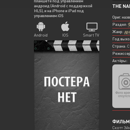
планшете под управлением
THE NA
андроид (Android с поддержкой
HLS), и на iPhone и iPad под
управлением iOS
Ориг. наз
Раздел:
Жанр:
др
Android
IOS
Smart TV
Год выхо
Страна:
С
Режиссер
Актёры:
ФИЛЬМ 
Скотт Эйн