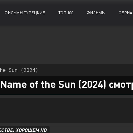
ФИЛЬМЫ ТУРЕЦКИЕ
ТОП 100
ФИЛЬМЫ
СЕРИА
Биографии
Биографии
Документальные
Документальные
Военные
Военные
Исторические
Исторические
Драмы
Драмы
Комедии
Комедии
he Sun (2024)
Детективы
Детективы
Криминал
Криминал
 Name of the Sun (2024) смот
ЕСТВЕ: ХОРОШЕМ HD