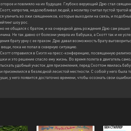
которое и повлияло на их будущее. Глубоко верующий Дрю стал священ
Скотт, напротив, недолюбливал людей, а молитву считал пустой тратой
ся уличить во лжи священников, которые выходили на связь, и подобный
ейтинг шоу рос.
но не общался с братом, и на очередной день рождения Дрю сам решил ег
ичина. Не так давно от болезни умерла их бабушка, а Скотт так и не ус
ения брату урну с ее прахом. Дрю давал возможность брату выговоритьс
вещи, пока не попал в скверную ситуацию.
Скотт отправился в Сиэтл на пресс-конференцию, посвященную религио
шки и это решение спасло ему жизнь. Во время полета в двигатель самол
тыскать удобный участок для приземления, перед Скоттом явилась бабуш
 и приземлился в безлюдной лесистой местности. С собой у него была то
луши, у него появится достаточно времени, чтобы осознать свои ошибки