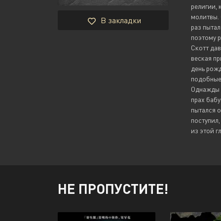
религии, 
молитвы. 
В закладки
раз пытал
поэтому р
Скотт дав
веская пр
день рожд
подобные 
Однажды 
прах бабу
пытался о
поступил,
из этой г
НЕ ПРОПУСТИТЕ!