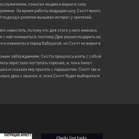
нослужителем, помогал людям и верил в силу
 времени. За время работы ведущим шоу, Скотт много
 подход к религии вызывал интерес у зрителей,
о навестить, потому что для этого у него имелась
пел с ней помириться, поэтому Дрю решил подарить на
я и извиниться перед бабушкой, но Скотт не верил в
зным заблуждениям. Скотту пришлось взять с собой
ета перестало поступать горючее, и, пока пилот
ка и сказала ему прыгать с парашютом. Скотт так и
лько урна с прахом, и, пока Скотт будет выбираться
.