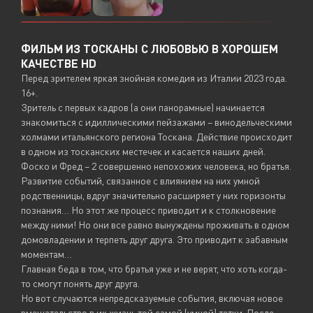
ФИЛЬМ ИЗ ТОСКАНЫ С ЛЮБОВЬЮ В ХОРОШЕМ
КАЧЕСТВЕ HD
Перед зрителем яркая знойная комедия из Италии 2023 года.
16+.
Зритель с первых кадров (а они панорамные) начинается
знакомиться с идиллическими пейзажами – винодельческими
холмами итальянского региона Тоскана. Действие происходит
в одном из тосканских местечек и касается наших дней.
Фоско и Фред – 2 совершенно непохожих человека, но братья.
Развитие событий, связанное с влиянием на них умной
родственницы, вдруг значительно расширяет у них горизонты
познания… Но этот же процесс приводит и к столкновение
между ними! Но они все равно вынуждены проживать в одном
домовладении и терпеть друг друга. Это приводит к забавным
моментам…
Главная беда в том, что братья уже и не верят, что хоть когда-
то смогут понять друг друга.
Но вот случаются непредсказуемые события, включая новое
вмешательство в их жизнь той самой (умной) тетки. После