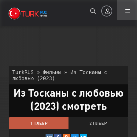
Авторизация
TurkRUS
»
Фильмы
» Из Тосканы с
любовью (2023)
Из Тосканы с любовью
Запомнить
(2023) смотреть
ВОЙТИ НА САЙТ
Регистрация
Восстановить пароль
1 ПЛЕЕР
2 ПЛЕЕР
Или войти через