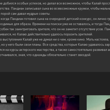
е добился особых успехов, но делал все возможное, чтобы Калай просл
детства. Пандиан записывал сына во всевозможные кружки, чтобы маль
а порой сам давал мудрые советы.
когда Пандиан готовил сына на очередной детский конкурс, он лично г
ходимые для образа. Времени на поиски уже не оставалось, и тогда Па
собен так заинтриговать зрителя, что он не заметит отсутствие усов. П
аивался, но Калаю действительно удалось поразить зрителей.
о выступления Калай уже не думал ни о чем, кроме кино. Мать настояла,
 но у него были свои планы. Все средства, которые Калаю удавалось зар
ся на курсы актерского мастерства, а также самостоятельно развивал ак
отчаивался, зная, что однажды обязательно станет звездой.