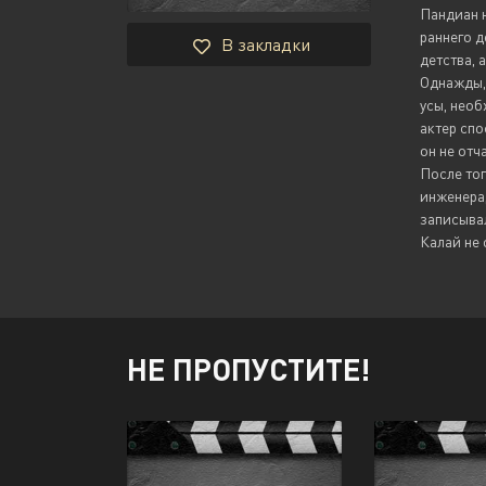
Пандиан н
раннего 
В закладки
детства, 
Однажды, 
усы, необ
актер спо
он не отч
После тог
инженера,
записывал
Калай не 
НЕ ПРОПУСТИТЕ!