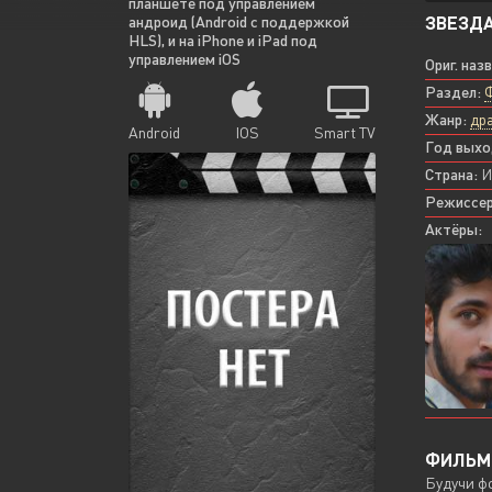
планшете под управлением
ЗВЕЗДА
андроид (Android с поддержкой
HLS), и на iPhone и iPad под
управлением iOS
Ориг. наз
Раздел:
Жанр:
др
Android
IOS
Smart TV
Год выхо
Страна:
И
Режиссер
Актёры:
ФИЛЬМ 
Будучи фо