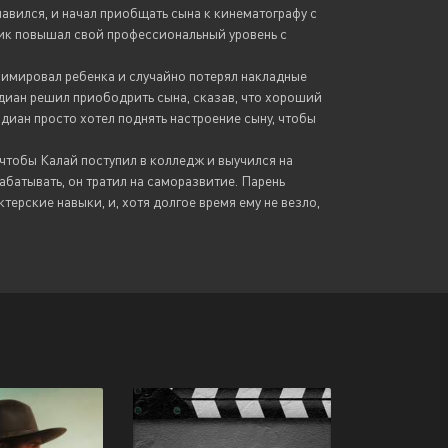
авился, и начал приобщать сына к кинематографу с
чик повышал свой профессиональный уровень с
римировал ребенка и случайно потерял накладные
ндиан решил приободрить сына, сказав, что хороший
андиан просто хотел поднять настроение сыну, чтобы
 чтобы Калай поступил в колледж и выучился на
абатывать, он тратил на саморазвитие. Парень
терские навыки, и, хотя долгое время ему не везло,