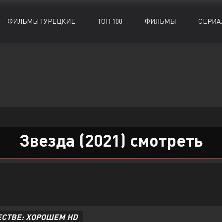
ФИЛЬМЫ ТУРЕЦКИЕ
ТОП 100
ФИЛЬМЫ
СЕРИА
Биографии
Биографии
Документальные
Документальные
Военные
Военные
Исторические
Исторические
Драмы
Драмы
Комедии
Комедии
Детективы
Детективы
Криминал
Криминал
Звезда (2021) смотреть
ЕСТВЕ: ХОРОШЕМ HD