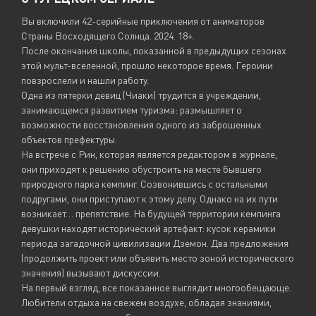
Вы включили 42-серийные приключения от аниматоров
Страны Восходящего Солнца. 2024. 18+.
После окончания школы, показанной в предыдущих сезонах
этой мульт-вселенной, прошло некоторое время. Героини
повзрослели и нашли работу.
Одна из пятерки девиц (Чиаки) трудится в учреждении,
занимающемся развитием туризма: размышляет о
возможности восстановления одного из заброшенных
объектов префектуры.
На встрече с Рин, которая является редактором в журнале,
они приходят к решению обустроить на месте бывшего
природного парка кемпинг. Созвонившись с остальными
подругами, они приступают к этому делу. Однако на их пути
возникает… препятствие. На будущей территории кемпинга
девушки находят исторический артефакт: кусок керамики
периода загадочной цивилизации Дземон. Два предложения
(продолжить проект или объявить место зоной исторического
значения) вызывают дискуссии.
На первый взгляд, все показанное выглядит многообещающе.
Любители отдыха на свежем воздухе, обладая знаниями,